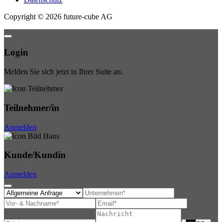
Copyright
©
2026
future-cube AG
Login
Melden Sie sich jetzt in Ihrer Suite an.
Teilnehmer/in
Anmelden
Kunde/Kundin
Anmelden