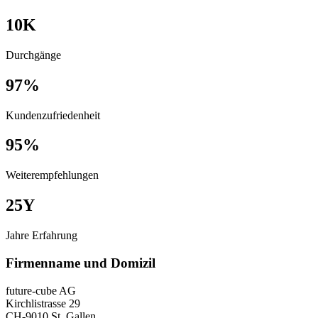
10
K
Durchgänge
97
%
Kundenzufriedenheit
95
%
Weiterempfehlungen
25
Y
Jahre Erfahrung
Firmenname und Domizil
future-cube AG
Kirchlistrasse 29
CH-9010 St. Gallen