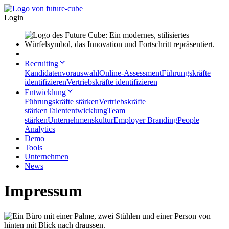
Login
Recruiting
Kandidatenvorauswahl
Online-Assessment
Führungskräfte
identifizieren
Vertriebskräfte identifizieren
Entwicklung
Führungskräfte stärken
Vertriebskräfte
stärken
Talententwicklung
Team
stärken
Unternehmenskultur
Employer Branding
People
Analytics
Demo
Tools
Unternehmen
News
Impressum